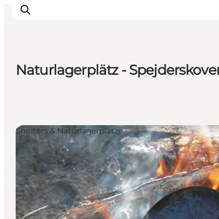
Naturlagerplätz - Spejderskove
Inspiration
Regionen
Erlebnisse
Unterkünfte
Shelters & Naturlagerplätze
Reiseplanung