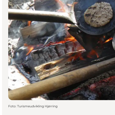
Foto
:
Turismeudvikling Hjørring