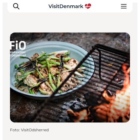
Restaurants
Inspiration
Regionen
Erlebnisse
Unterkünfte
Reiseplanung
Foto
:
VisitOdsherred