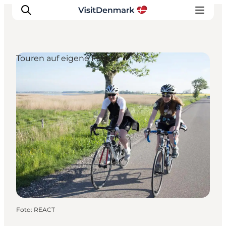
Touren auf eigene Faust
Inspiration
Regionen
Erlebnisse
Unterkünfte
Reiseplanung
Foto
:
REACT