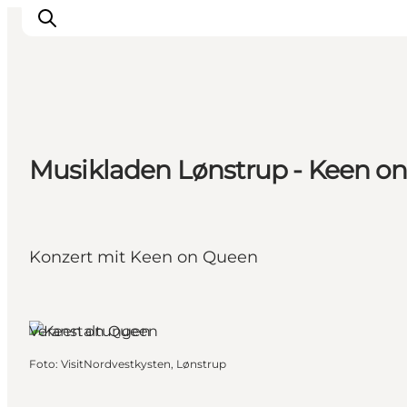
Inspiration
Musikladen Lønstrup - Keen o
Regionen
Erlebnisse
Unterkünfte
Reiseplanung
Konzert mit Keen on Queen
Veranstaltungen
Foto
:
VisitNordvestkysten, Lønstrup