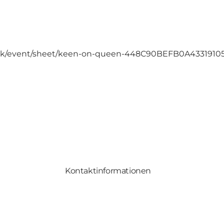
en.dk/event/sheet/keen-on-queen-448C90BEFB0A433191
Kontaktinformationen