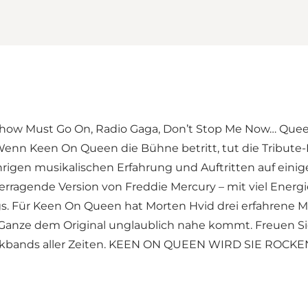
w Must Go On, Radio Gaga, Don’t Stop Me Now… Queens M
Wenn Keen On Queen die Bühne betritt, tut die Tribut
ährigen musikalischen Erfahrung und Auftritten auf eini
überragende Version von Freddie Mercury – mit viel Ene
 Für Keen On Queen hat Morten Hvid drei erfahrene Mus
Ganze dem Original unglaublich nahe kommt. Freuen Sie
ockbands aller Zeiten. KEEN ON QUEEN WIRD SIE ROCKE