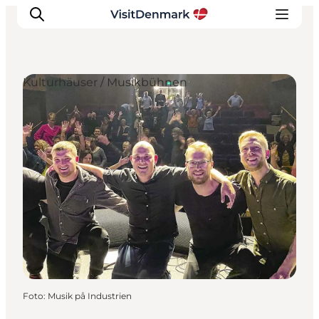
Kulturhäuser / Musikbühnen
Inspiration
Regionen
Erlebnisse
Unterkünfte
Reiseplanung
Foto
:
Musik på Industrien