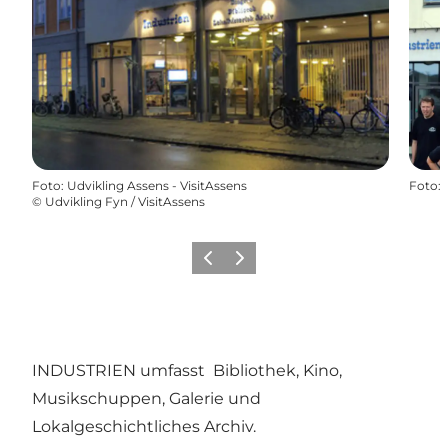
Foto
:
Udvikling Assens - VisitAssens
Foto
:
©
Udvikling Fyn / VisitAssens
Zurück
Weiter
INDUSTRIEN umfasst
Bibliothek
,
Kino
,
Musikschuppen
,
Galerie
und
Lokalgeschichtliches Archiv
.