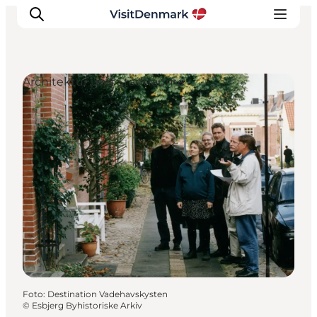
Architektur und Stadträume
Inspiration
Regionen
Erlebnisse
Unterkünfte
Reiseplanung
Foto
:
Destination Vadehavskysten
©
Esbjerg Byhistoriske Arkiv