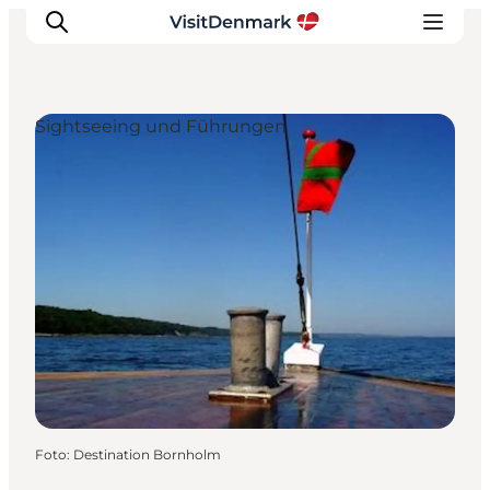
Sightseeing und Führungen
Inspiration
Regionen
Erlebnisse
Unterkünfte
Reiseplanung
Foto
:
Destination Bornholm