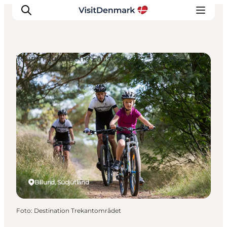
Touren auf eigene Faust
Inspiration
Regionen
Erlebnisse
Unterkünfte
Reiseplanung
Billund, Südjütland
Foto
:
Destination Trekantområdet