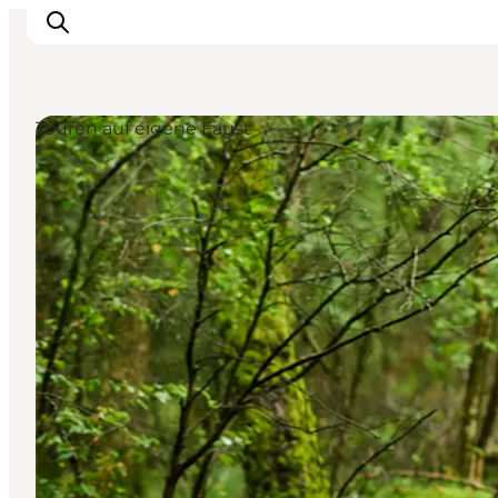
Touren auf eigene Faust
Inspiration
Regionen
Erlebnisse
Unterkünfte
Reiseplanung