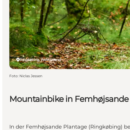
Ringkøbing, Westjütland
Foto
:
Niclas Jessen
Mountainbike in Femhøjsande
In der Femhøjsande Plantage (Ringkøbing) bef