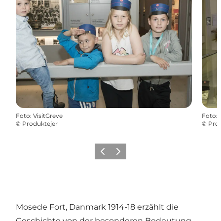
Foto
:
VisitGreve
Foto
:
©
Produktejer
©
Prod
Zurück
Weiter
Mosede Fort, Danmark 1914-18 erzählt die
Geschichte von der besonderen Bedeutung,