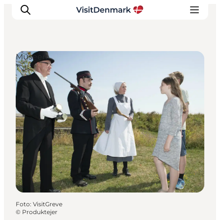
Museen
Inspiration
Regionen
Erlebnisse
Unterkünfte
Reiseplanung
Foto
:
VisitGreve
©
Produktejer