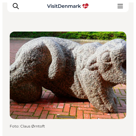
Street Art und Skulpturen
Inspiration
Regionen
Erlebnisse
Unterkünfte
Reiseplanung
Foto
:
Claus Ørntoft