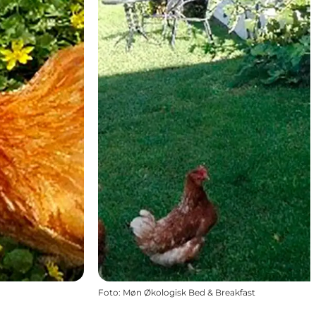
Foto
:
Møn Økologisk Bed & Breakfast