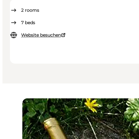
2
rooms
7
beds
Website besuchen