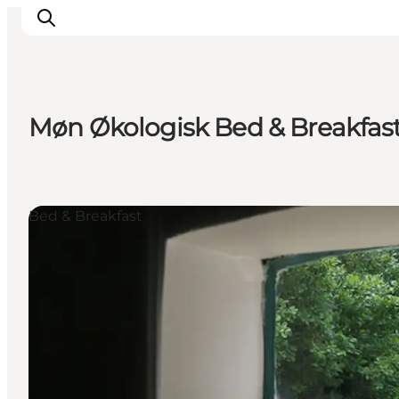
Møn Økologisk Bed & Breakfas
Inspiration
Regionen
Erlebnisse
Bed & Breakfast
Unterkünfte
Reiseplanung