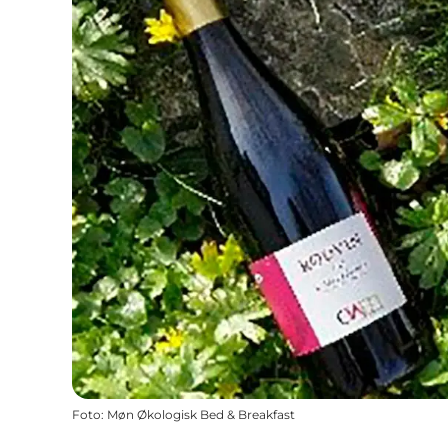
Foto
:
Møn Økologisk Bed & Breakfast