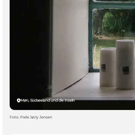
Møn, Südseeland und die Inseln
Foto
:
Palle Jørly Jensen