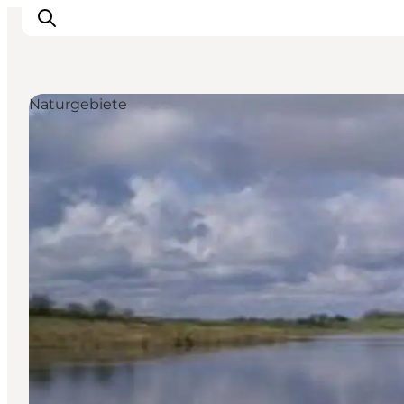
Naturgebiete
Inspiration
Regionen
Erlebnisse
Unterkünfte
Reiseplanung