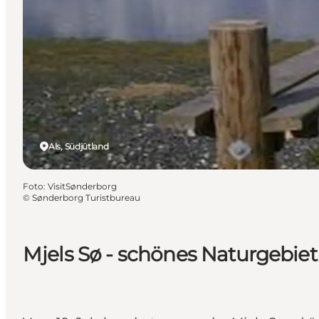
Als, Südjütland
Foto
:
VisitSønderborg
©
Sønderborg Turistbureau
Mjels Sø - schönes Naturgebiet 