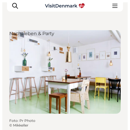
Nachtleben & Party
Inspiration
Regionen
Erlebnisse
Unterkünfte
Reiseplanung
Foto
:
Pr Photo
©
Mikkeller