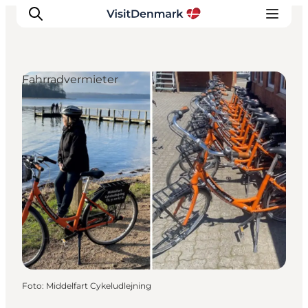
Fahrradvermieter
Inspiration
Regionen
Erlebnisse
Unterkünfte
Reiseplanung
Foto
:
Middelfart Cykeludlejning