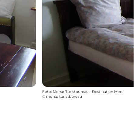
Foto
:
Morsø Turistbureau - Destination Mors
©
morsø turistbureau