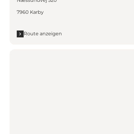
Næssundvej 520
7960 Karby
Route anzeigen