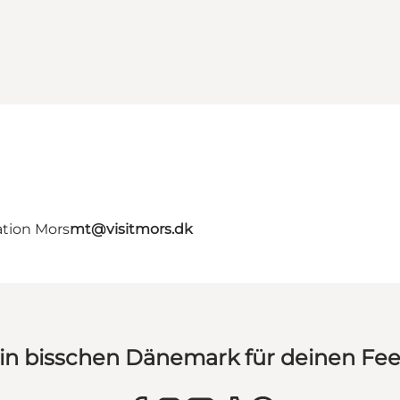
ation Mors
mt@visitmors.dk
in bisschen Dänemark für deinen Fe