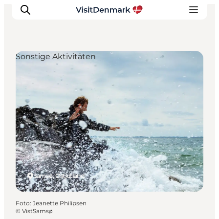
Sonstige Aktivitäten
Inspiration
Regionen
Erlebnisse
Unterkünfte
Reiseplanung
Samsø, Ostjütland
Foto
:
Jeanette Philipsen
©
VistSamsø