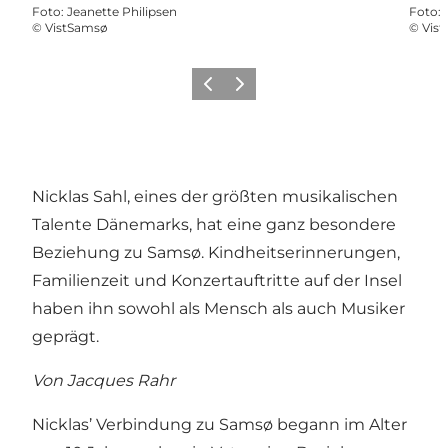
Foto
:
Jeanette Philipsen
Foto
:
©
VistSamsø
©
Vis
Zurück
Weiter
Nicklas Sahl, eines der größten musikalischen
Talente Dänemarks, hat eine ganz besondere
Beziehung zu Samsø. Kindheitserinnerungen,
Familienzeit und Konzertauftritte auf der Insel
haben ihn sowohl als Mensch als auch Musiker
geprägt.
Von Jacques Rahr
Nicklas’ Verbindung zu Samsø begann im Alter