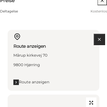
Preise
12 August
10:30 AM–11:30 AM
Mittwoch
Deltagelse
Kostenlos
Route anzeigen
Mårup kirkevej 70
9800 Hjørring
Route anzeigen