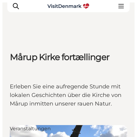
Inspiration
Mårup Kirke fortællinger
Regionen
Erlebnisse
Unterkünfte
Reiseplanung
Erleben Sie eine aufregende Stunde mit
lokalen Geschichten über die Kirche von
Mårup inmitten unserer rauen Natur.
Veranstaltungen