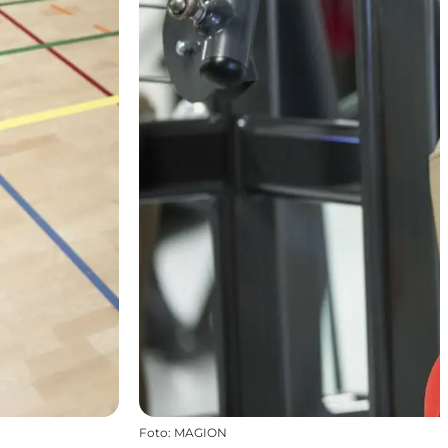
Foto
:
MAGION