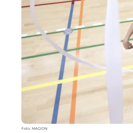
Foto
:
MAGION