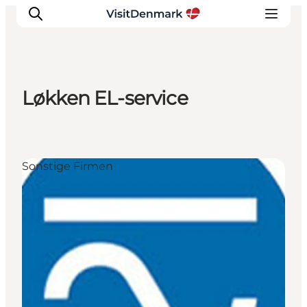
Løkken EL-service
Inspiration
Regionen
Erlebnisse
Sonstige Firmen
Unterkünfte
Reiseplanung