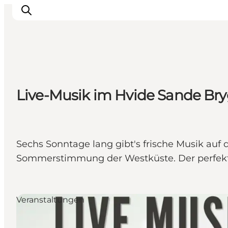
Inspiration
Live-Musik im Hvide Sande Br
Regionen
Erlebnisse
Unterkünfte
Reiseplanung
Sechs Sonntage lang gibt's frische Musik auf
Sommerstimmung der Westküste. Der perfekte 
Veranstaltungen