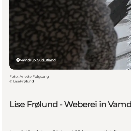
Vamdrup, Südjütland
Foto
:
Anette Fulgsang
©
LiseFrølund
Lise Frølund - Weberei in Vam