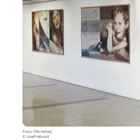
Foto
:
Ole Akhøj
©
LiseFrølund