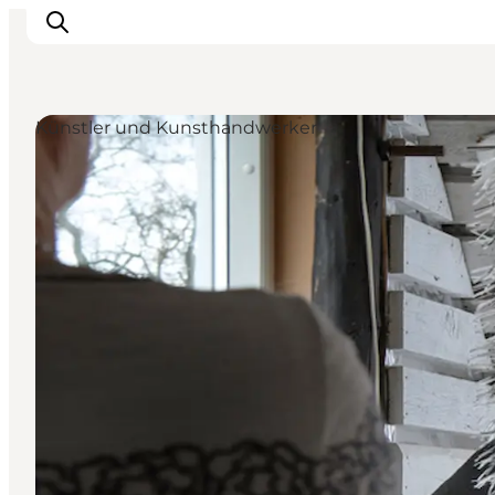
Künstler und Kunsthandwerker
Inspiration
Regionen
Erlebnisse
Unterkünfte
Reiseplanung