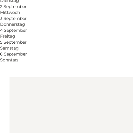
Dienstag
Route anzeigen
2 September
Mittwoch
Teatergaden 1
3 September
Donnerstag
8000 Aarhus C
4 September
Freitag
5 September
Route anzeigen
Samstag
6 September
Sonntag