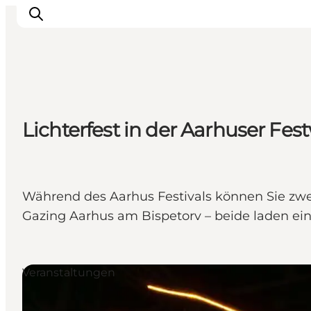
Inspiration
Lichterfest in der Aarhuser Fe
Regionen
Erlebnisse
Unterkünfte
Reiseplanung
Während des Aarhus Festivals können Sie zwe
Gazing Aarhus am Bispetorv – beide laden ei
Veranstaltungen