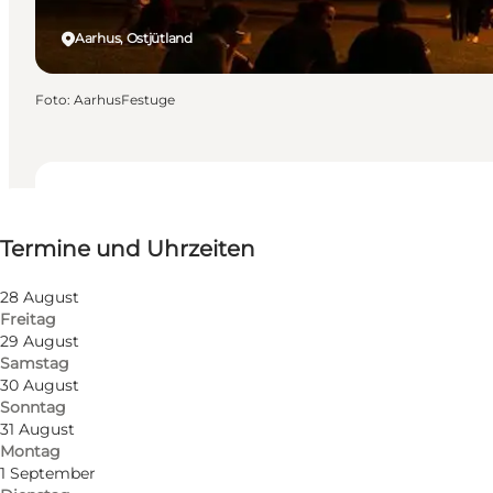
Aarhus, Ostjütland
Foto
:
AarhusFestuge
Termine und Uhrzeiten
Termine und Uhrzeiten
Website besuchen
28 August
Freitag
29 August
Samstag
30 August
Sonntag
31 August
Montag
1 September