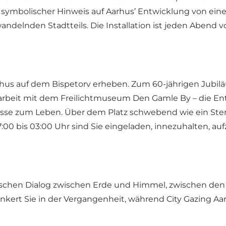
symbolischer Hinweis auf Aarhus’ Entwicklung von eine
andelnden Stadtteils. Die Installation ist jeden Abend
arhus auf dem Bispetorv erheben. Zum 60-jährigen Jubil
rbeit mit dem Freilichtmuseum Den Gamle By – die En
se zum Leben. Über dem Platz schwebend wie ein Sternb
:00 bis 03:00 Uhr sind Sie eingeladen, innezuhalten, au
chen Dialog zwischen Erde und Himmel, zwischen den l
ert Sie in der Vergangenheit, während City Gazing Aarhu