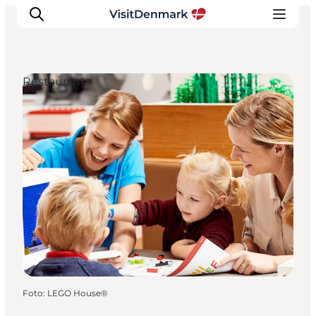
Restaurants
Inspiration
Regionen
Erlebnisse
Unterkünfte
Reiseplanung
Foto
:
LEGO House®