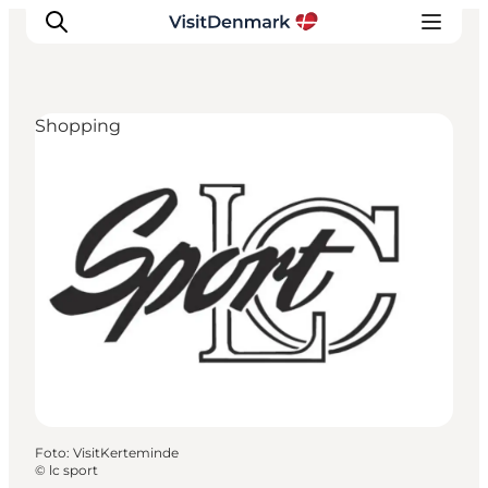
Shopping
Inspiration
Regionen
Erlebnisse
Unterkünfte
Reiseplanung
Foto
:
VisitKerteminde
©
lc sport