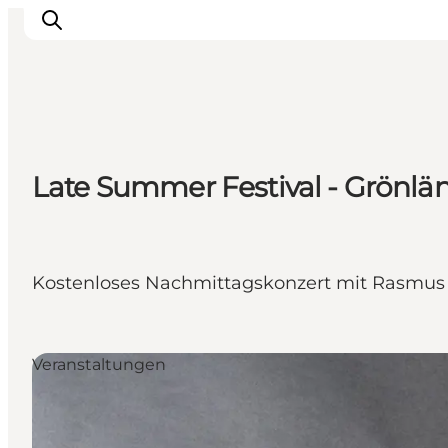
Inspiration
Late Summer Festival - Grönl
Regionen
Erlebnisse
Unterkünfte
Reiseplanung
Kostenloses Nachmittagskonzert mit Rasmus L
Veranstaltungen