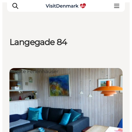
Langegade 84
Inspiration
Regionen
Erlebnisse
Private Ferienhäuser
Unterkünfte
Reiseplanung