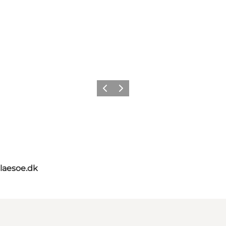
Zurück
Weiter
tlaesoe.dk