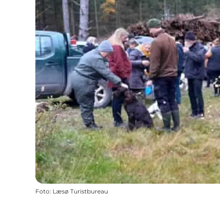
Foto
:
Læsø Turistbureau