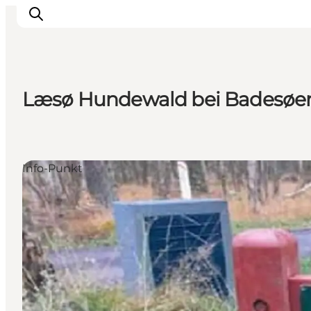
Læsø Hundewald bei Badesøen
Inspiration
Regionen
Erlebnisse
Info-Punkt
Unterkünfte
Reiseplanung