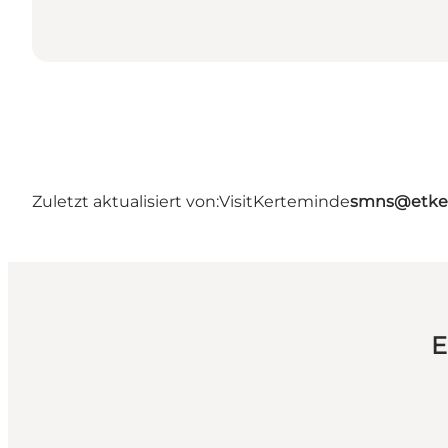
Zuletzt aktualisiert von:
VisitKerteminde
smns@etke
E