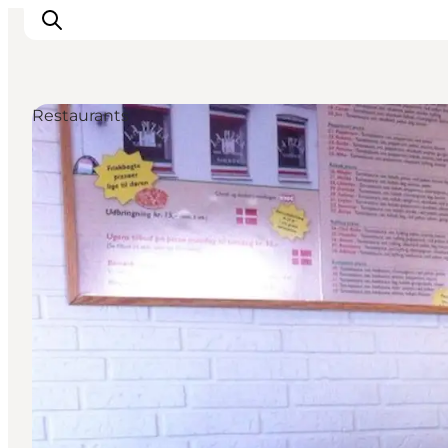
Restaurants
Inspiration
Regionen
Erlebnisse
Unterkünfte
Reiseplanung