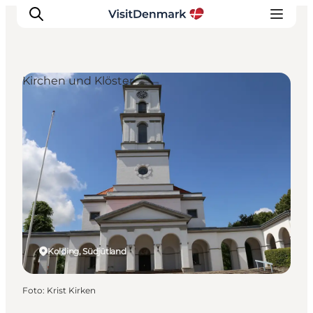
Kirchen und Klöster
Inspiration
Regionen
Erlebnisse
Unterkünfte
Reiseplanung
Kolding, Südjütland
Foto
:
Krist Kirken