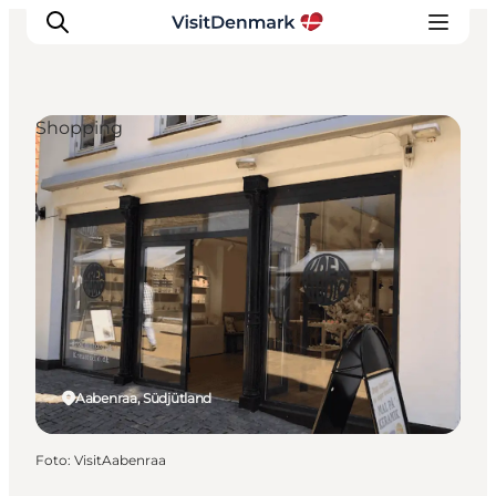
Shopping
Inspiration
Regionen
Erlebnisse
Unterkünfte
Reiseplanung
Aabenraa, Südjütland
Foto
:
VisitAabenraa