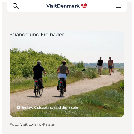
Strände und Freibäder
Inspiration
Regionen
Erlebnisse
Unterkünfte
Reiseplanung
Rødby, Südseeland und die Inseln
Foto
:
Visit Lolland-Falster