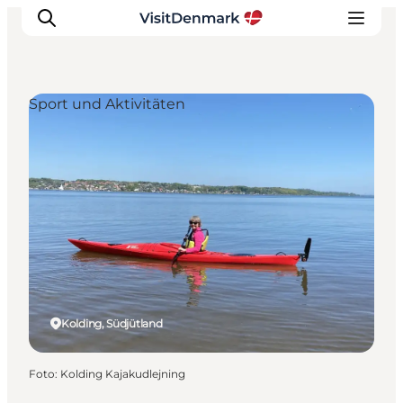
Sport und Aktivitäten
Inspiration
Regionen
Erlebnisse
Unterkünfte
Reiseplanung
Kolding, Südjütland
Foto
:
Kolding Kajakudlejning