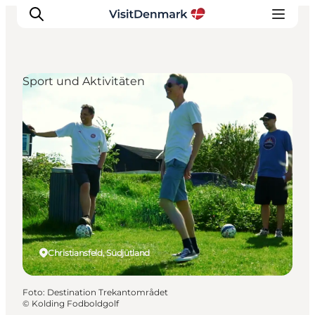
Sport und Aktivitäten
Inspiration
Regionen
Erlebnisse
Unterkünfte
Reiseplanung
Christiansfeld, Südjütland
Foto
:
Destination Trekantområdet
©
Kolding Fodboldgolf