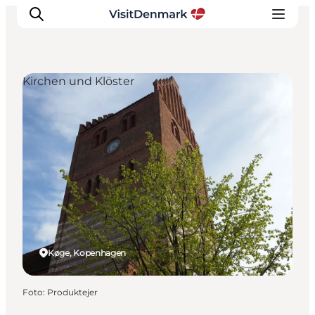
Kirchen und Klöster
Inspiration
Regionen
Erlebnisse
Unterkünfte
Reiseplanung
Køge, Kopenhagen
Foto
:
Produktejer