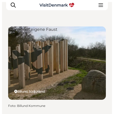
Touren auf eigene Faust
Inspiration
Regionen
Erlebnisse
Unterkünfte
Reiseplanung
Billund, Südjütland
Foto
:
Billund Kommune