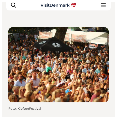
Sonstige Aktivitäten
Inspiration
Regionen
Erlebnisse
Unterkünfte
Reiseplanung
Foto
:
KløftenFestival