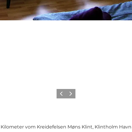
Zurück
Weiter
ilometer vom Kreidefelsen Møns Klint, Klintholm Havn 