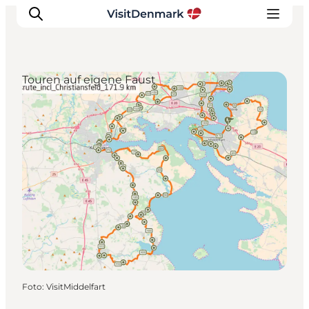
Touren auf eigene Faust
Inspiration
Regionen
Erlebnisse
Unterkünfte
Reiseplanung
Foto
:
VisitMiddelfart