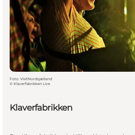
Foto
:
VisitNordsjælland
©
Klaverfabrikken Live
Klaverfabrikken