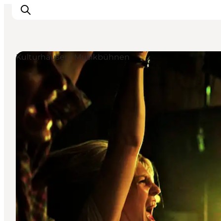
Kulturhäuser / Musikbühnen
Inspiration
Regionen
Erlebnisse
Unterkünfte
Reiseplanung