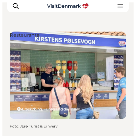
Restaurants
Inspiration
Regionen
Erlebnisse
Unterkünfte
Reiseplanung
Ærøskøbing, Fünen und die Inseln
Foto
:
Ærø Turist & Erhverv