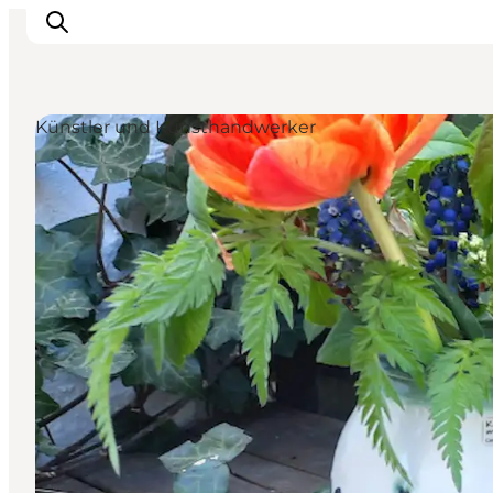
Künstler und Kunsthandwerker
Inspiration
Regionen
Erlebnisse
Unterkünfte
Reiseplanung