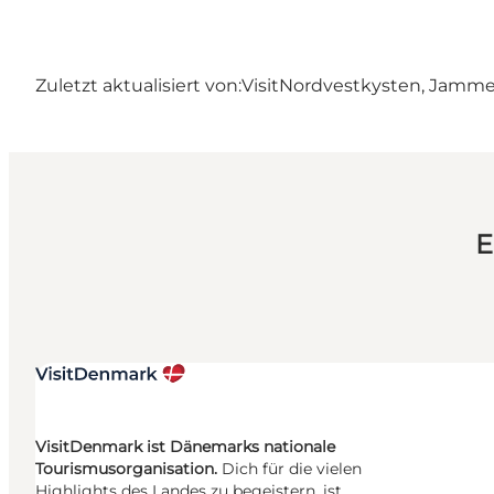
Zuletzt aktualisiert von:
VisitNordvestkysten, Jamm
E
VisitDenmark ist Dänemarks nationale
Tourismusorganisation.
Dich für die vielen
Highlights des Landes zu begeistern, ist