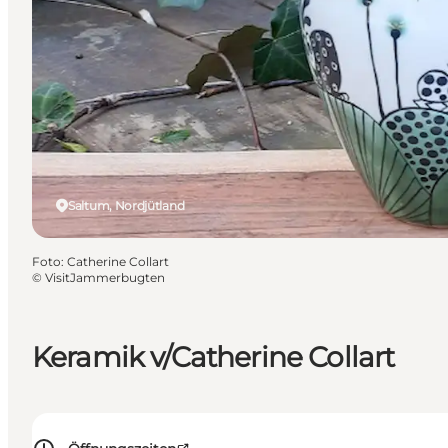
Saltum, Nordjütland
Foto
:
Catherine Collart
©
VisitJammerbugten
Keramik v/Catherine Collart