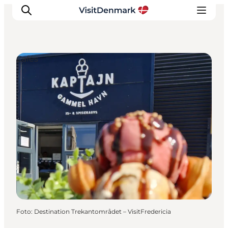
Cafés
Inspiration
Regionen
Erlebnisse
Unterkünfte
Reiseplanung
Foto
:
Destination Trekantområdet – VisitFredericia