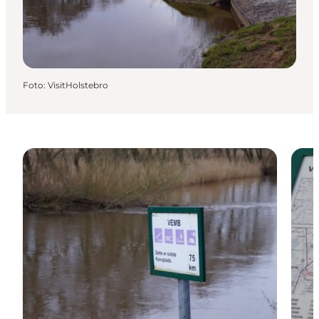
Foto
:
VisitHolstebro