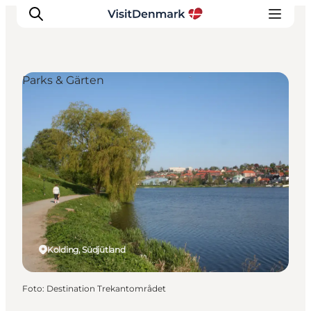
Parks & Gärten
Inspiration
Regionen
Erlebnisse
Unterkünfte
Reiseplanung
Kolding, Südjütland
Foto
:
Destination Trekantområdet