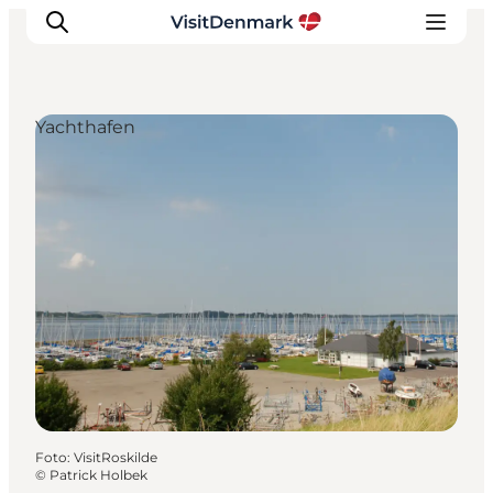
Yachthafen
Inspiration
Regionen
Erlebnisse
Unterkünfte
Reiseplanung
Foto
:
VisitRoskilde
©
Patrick Holbek