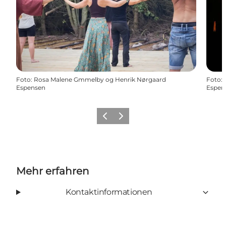
Foto
:
Rosa Malene Gmmelby og Henrik Nørgaard
Foto
:
Espensen
Espen
Zurück
Weiter
Mehr erfahren
Kontaktinformationen