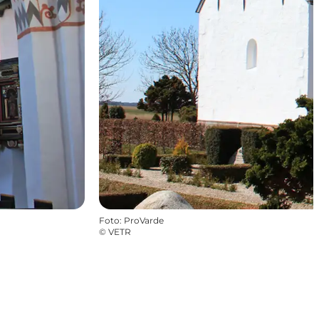
Foto
:
ProVarde
©
VETR