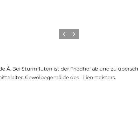
Zurück
Weiter
de Å. Bei Sturmfluten ist der Friedhof ab und zu übers
ittelalter. Gewölbegemälde des Lilienmeisters.