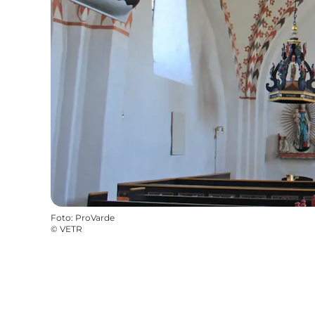
Foto
:
ProVarde
©
VETR