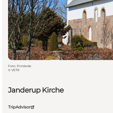
Foto
:
ProVarde
©
VETR
Janderup Kirche
TripAdvisor