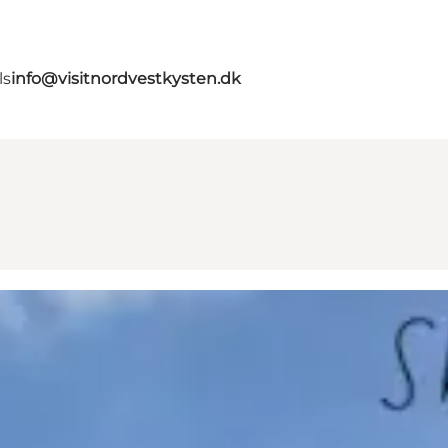
ls
info@visitnordvestkysten.dk