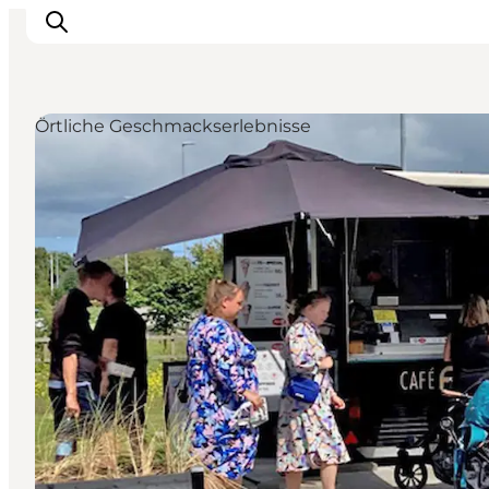
Örtliche Geschmackserlebnisse
Inspiration
Regionen
Erlebnisse
Unterkünfte
Reiseplanung