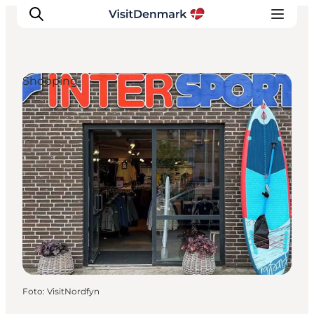
Shopping
Inspiration
Regionen
Erlebnisse
Unterkünfte
Reiseplanung
Foto
:
VisitNordfyn